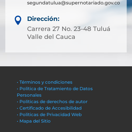
segundatulua@supernotariado.gov.co
Dirección:

Carrera 27 No. 23-48 Tuluá
Valle del Cauca
• Términos y condiciones
• Política de Tratamiento de Datos
Personales
• Políticas de derechos de autor
• Certificado de Accesibilidad
• Políticas de Privacidad Web
• Mapa del Sitio