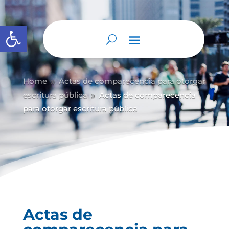
Abrir barra de herramientas
Home
Actas de comparecencia para otorgar
9
escritura pública
Actas de comparecencia
9
para otorgar escritura pública
Actas de