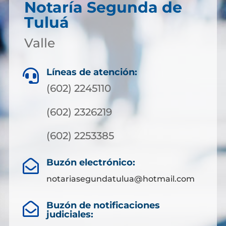
Notaría Segunda de
Tuluá
Valle
Líneas de atención:

(602) 2245110
(602) 2326219
(602) 2253385
Buzón electrónico:

notariasegundatulua@hotmail.com
Buzón de notificaciones

judiciales: