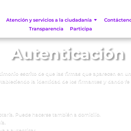
Atención y servicios a la ciudadanía
Contácten
Transparencia
Participa
Autenticación
stimonio escrito de que las firmas que aparecen en 
tableciendo la identidad de los firmantes y dando fe
otaría. Puede hacerse también a domicilio.
ía.
va a autenticar.