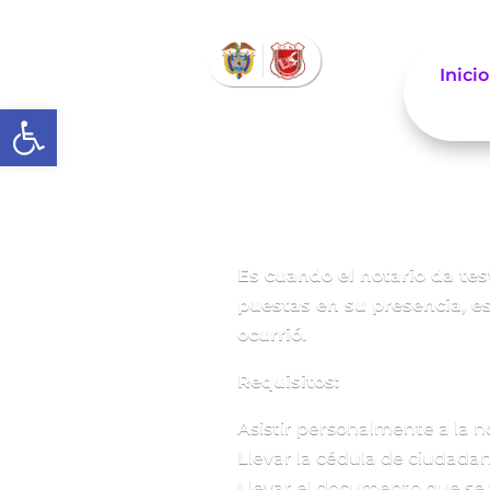
Inicio
Abrir barra de herramientas
Es cuando el notario da te
puestas en su presencia, es
ocurrió.
Requisitos:
Asistir personalmente a la n
Llevar la cédula de ciudadan
Llevar el documento que se 