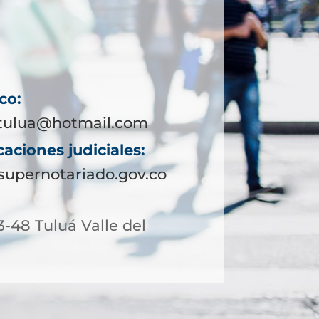
co:
tulua@hotmail.com
aciones judiciales:
upernotariado.gov.co
3-48 Tuluá Valle del