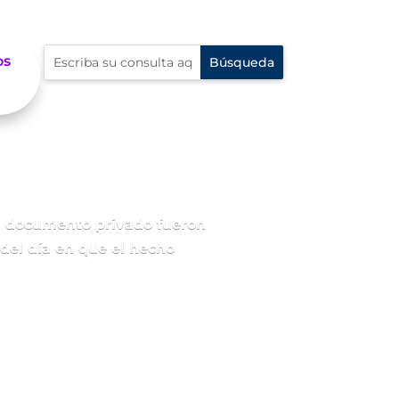
os
un documento privado fueron
 del día en que el hecho