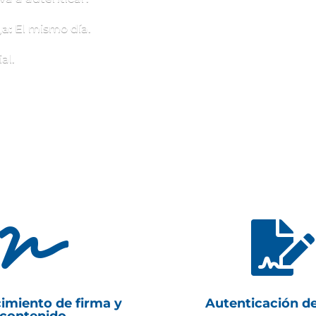
a:
El mismo día.
al.


imiento de firma y
Autenticación d
contenido