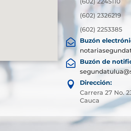
(602) 2245110
(602) 2326219
(602) 2253385
Buzón electróni

notariasegunda
Buzón de notific

segundatulua@s
Dirección:

Carrera 27 No. 2
Cauca