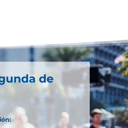
egunda de
ión: