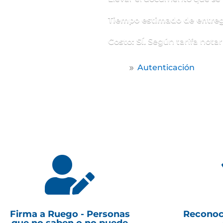
Tiempo estimado de entreg
Costo: SÍ.
Según tarifa notari
Home
Autenticación
9

Firma a Ruego - Personas
Reconoc
que no saben o no puede