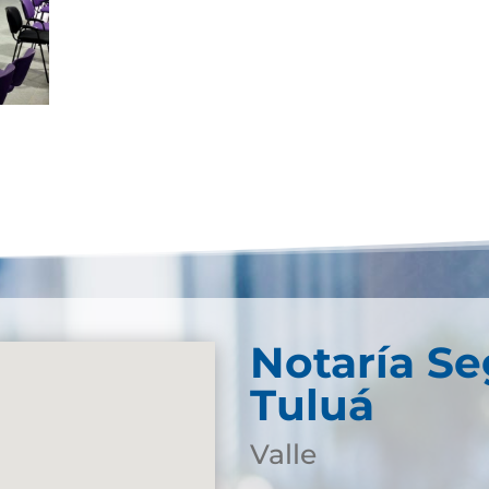
Notaría S
Tuluá
Valle