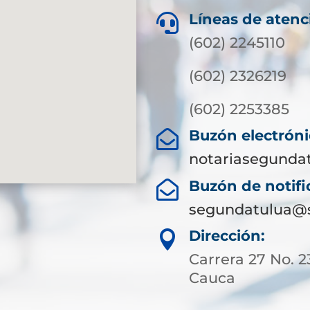
Líneas de atenc

(602) 2245110
(602) 2326219
(602) 2253385
Buzón electróni

notariasegunda
Buzón de notific

segundatulua@s
Dirección:

Carrera 27 No. 2
Cauca