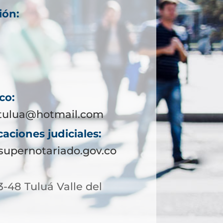
ión:
co:
tulua@hotmail.com
aciones judiciales:
upernotariado.gov.co
3-48 Tuluá Valle del