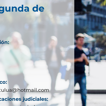
egunda de
ión:
co:
tulua@hotmail.com
aciones judiciales: