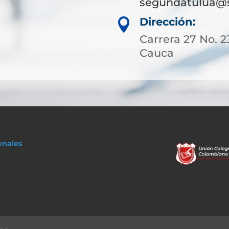
segundatulua@s
Dirección:

Carrera 27 No. 2
Cauca
onales