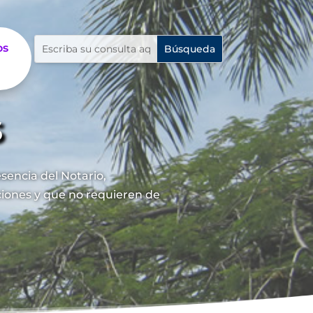
os
s
sencia del Notario,
nciones y que no requieren de