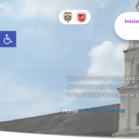
Inicio
Abrir barra de herramientas
Son actuaciones notariales q
perceptible por los sentidos
la formalidad de expedirse p
Home
No Escriturarios
9