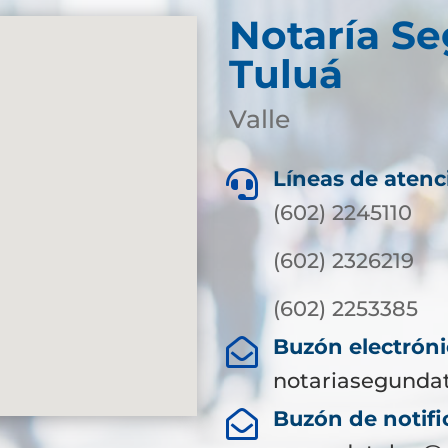
Notaría S
Tuluá
Valle
Líneas de atenc

(602) 2245110
(602) 2326219
(602) 2253385
Buzón electróni

notariasegunda
Buzón de notific
