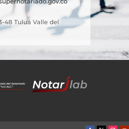
upernotariado.gov.co
3-48 Tuluá Valle del