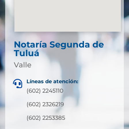
Notaría Segunda de
Tuluá
Valle
Líneas de atención:

(602) 2245110
(602) 2326219
(602) 2253385