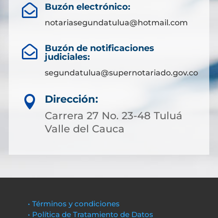
Buzón electrónico:

notariasegundatulua@hotmail.com
Buzón de notificaciones

judiciales:
segundatulua@supernotariado.gov.co
Dirección:

Carrera 27 No. 23-48 Tuluá
Valle del Cauca
• Términos y condiciones
• Política de Tratamiento de Datos