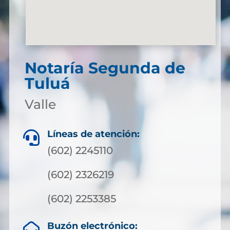
Notaría Segunda de
Tuluá
Valle
Líneas de atención:

(602) 2245110
(602) 2326219
(602) 2253385
Buzón electrónico:
