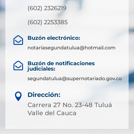
(602) 2326219
(602) 2253385
Buzón electrónico:

notariasegundatulua@hotmail.com
Buzón de notificaciones

judiciales:
segundatulua@supernotariado.gov.co
Dirección:

Carrera 27 No. 23-48 Tuluá
Valle del Cauca