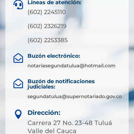
Líneas de atención:

(602) 2245110
(602) 2326219
(602) 2253385
Buzón electrónico:

notariasegundatulua@hotmail.com
Buzón de notificaciones

judiciales:
segundatulua@supernotariado.gov.co
Dirección:

Carrera 27 No. 23-48 Tuluá
Valle del Cauca