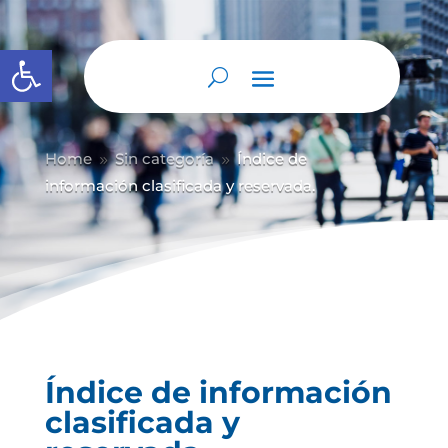
Abrir barra de herramientas
Home
Sin categoría
Índice de
9
9
información clasificada y reservada.
Índice de información
clasificada y