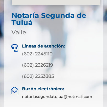
Notaría Segunda de
Tuluá
Valle
Líneas de atención:

(602) 2245110
(602) 2326219
(602) 2253385
Buzón electrónico:

notariasegundatulua@hotmail.com