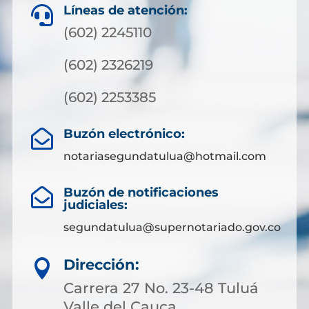
Líneas de atención:

(602) 2245110
(602) 2326219
(602) 2253385
Buzón electrónico:

notariasegundatulua@hotmail.com
Buzón de notificaciones

judiciales:
segundatulua@supernotariado.gov.co
Dirección:

Carrera 27 No. 23-48 Tuluá
Valle del Cauca