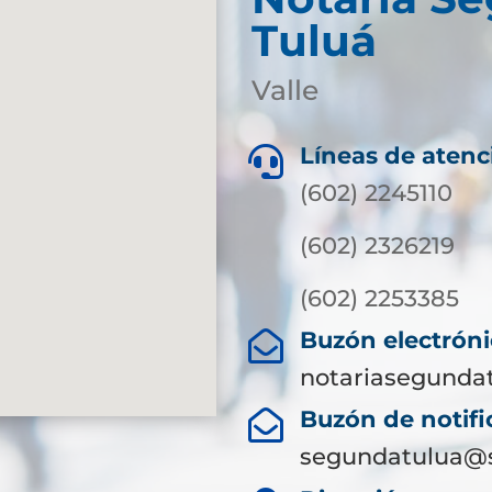
Tuluá
Valle
Líneas de atenc

(602) 2245110
(602) 2326219
(602) 2253385
Buzón electróni

notariasegunda
Buzón de notific

segundatulua@s