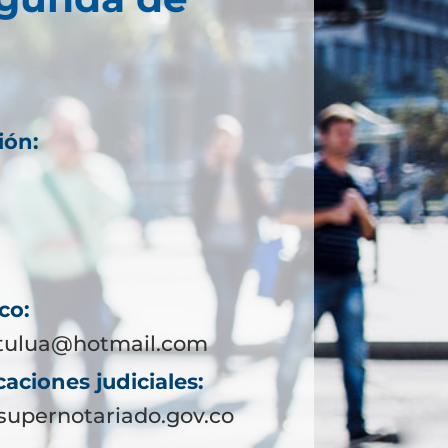
ión:
co:
tulua@hotmail.com
aciones judiciales:
upernotariado.gov.co