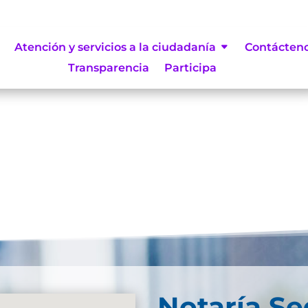
resultados
Atención y servicios a la ciudadanía
Contácten
Transparencia
Participa
se. Trate de perfeccionar su búsqueda o utilice la
Notaría S