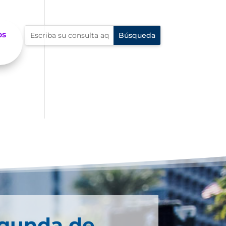
os
egunda de