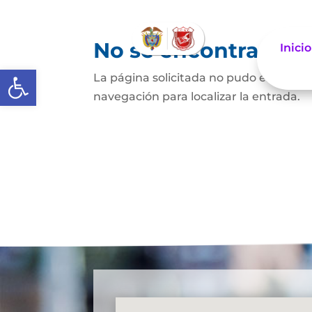
No se encontraron 
Inicio
Abrir barra de herramientas
La página solicitada no pudo encontrar
navegación para localizar la entrada.