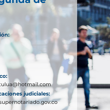
ión:
co:
tulua@hotmail.com
aciones judiciales:
upernotariado.gov.co