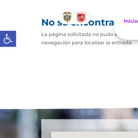
No se encontraron 
Inicio
Abrir barra de herramientas
La página solicitada no pudo encontrar
navegación para localizar la entrada.