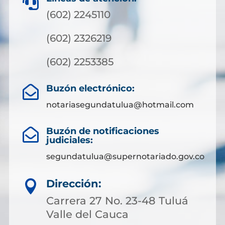

(602) 2245110
(602) 2326219
(602) 2253385
Buzón electrónico:

notariasegundatulua@hotmail.com
Buzón de notificaciones

judiciales:
segundatulua@supernotariado.gov.co
Dirección:

Carrera 27 No. 23-48 Tuluá
Valle del Cauca