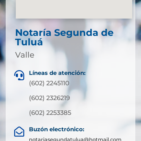
Notaría Segunda de
Tuluá
Valle
Líneas de atención:

(602) 2245110
(602) 2326219
(602) 2253385
Buzón electrónico:

notariasegundatulua@hotmail.com