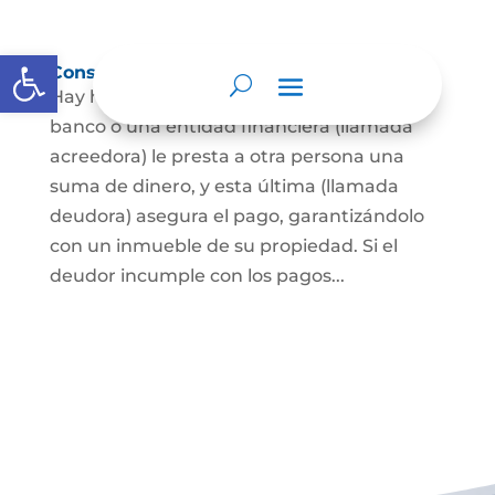
Abrir barra de herramientas
Constitución de hipoteca
Hay hipoteca cuando una persona, o un
banco o una entidad financiera (llamada
acreedora) le presta a otra persona una
suma de dinero, y esta última (llamada
deudora) asegura el pago, garantizándolo
con un inmueble de su propiedad. Si el
deudor incumple con los pagos...