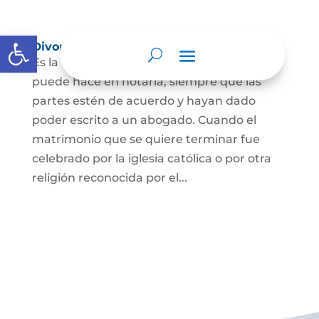
Abrir barra de herramientas
Divorcio
Es la terminación del Matrimonio Civil y se
puede hace en notaría, siempre que las
partes estén de acuerdo y hayan dado
poder escrito a un abogado. Cuando el
matrimonio que se quiere terminar fue
celebrado por la iglesia católica o por otra
religión reconocida por el...