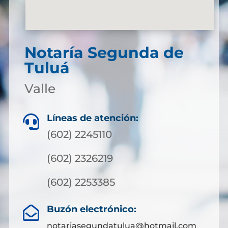
Notaría Segunda de
Tuluá
Valle
Líneas de atención:

(602) 2245110
(602) 2326219
(602) 2253385
Buzón electrónico:

notariasegundatulua@hotmail.com