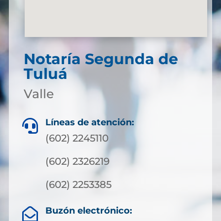
Notaría Segunda de
Tuluá
Valle
Líneas de atención:

(602) 2245110
(602) 2326219
(602) 2253385
Buzón electrónico:
