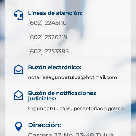
Líneas de atención:

(602) 2245110
(602) 2326219
(602) 2253385
Buzón electrónico:

notariasegundatulua@hotmail.com
Buzón de notificaciones

judiciales:
segundatulua@supernotariado.gov.co
Dirección:

Carrera 27 No. 23-48 Tuluá