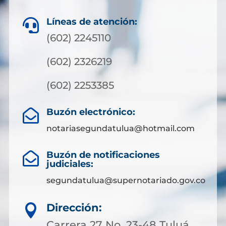
Líneas de atención:

(602) 2245110
(602) 2326219
(602) 2253385
Buzón electrónico:

notariasegundatulua@hotmail.com
Buzón de notificaciones

judiciales:
segundatulua@supernotariado.gov.co
Dirección:

Carrera 27 No. 23-48 Tuluá