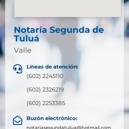
Notaría Segunda de
Tuluá
Valle
Líneas de atención:

(602) 2245110
(602) 2326219
(602) 2253385
Buzón electrónico:

notariasegundatulua@hotmail.com