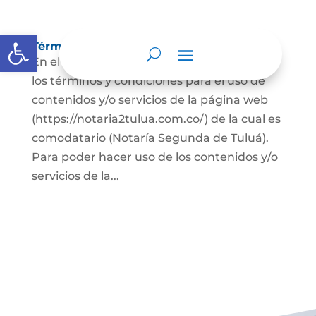
Abrir barra de herramientas
Términos y condiciones
En el presente documento se establecen
los términos y condiciones para el uso de
contenidos y/o servicios de la página web
(https://notaria2tulua.com.co/) de la cual es
comodatario (Notaría Segunda de Tuluá).
Para poder hacer uso de los contenidos y/o
servicios de la...